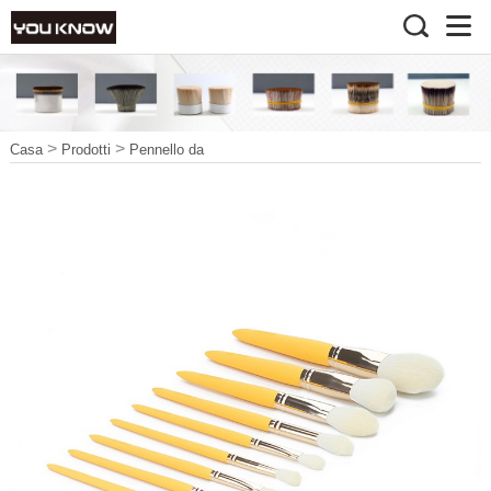
>
>
Casa
Prodotti
Pennello da
>
>
trucco
Pennello di bellezza
Pennello per il trucco
vegano5